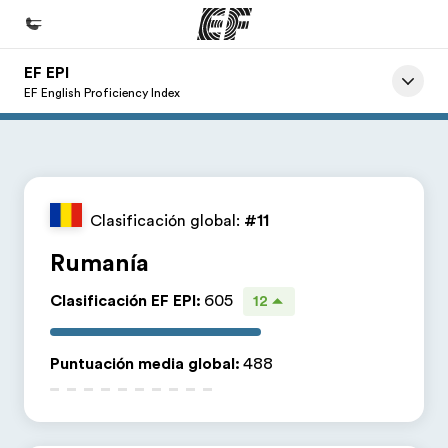
EF EPI
Inicio
EF English Proficiency Index
Bienvenido a EF
Programas
Ver todo lo que hacemos
Clasificación global:
#11
Oficinas
Rumanía
Encuentra una oficina
Clasificación EF EPI
:
605
12
Sobre nosotros
Quiénes somos
Puntuación media global
:
488
Trabajos
Únete al equipo