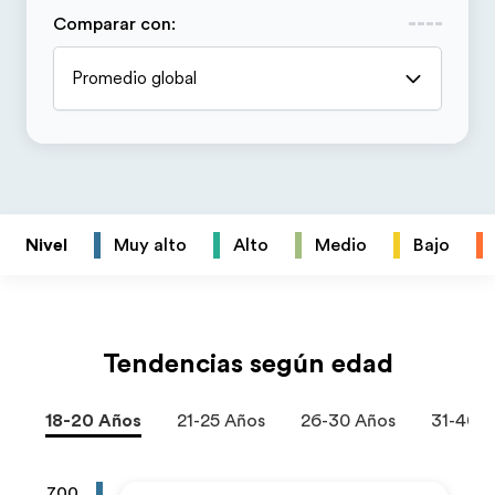
Comparar con
:
Promedio global
Nivel
Muy alto
Alto
Medio
Bajo
Tendencias según edad
18-20 Años
21-25 Años
26-30 Años
31-40 
700