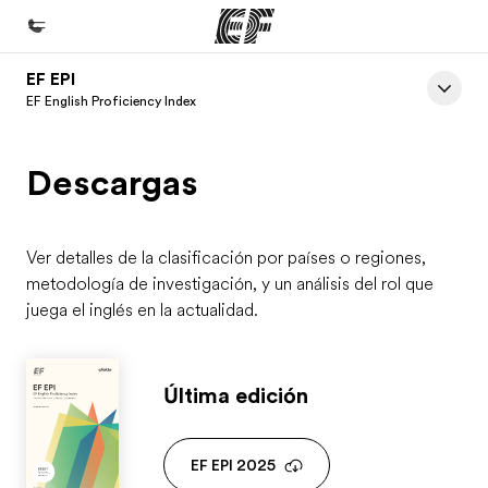
EF EPI
Inicio
EF English Proficiency Index
Bienvenido a EF
Descargas
Programas
Ver todo lo que hacemos
Oficinas
Ver detalles de la clasificación por países o regiones,
metodología de investigación, y un análisis del rol que
Encuentra una oficina
juega el inglés en la actualidad.
Sobre nosotros
Quiénes somos
Última edición
Trabajos
Únete al equipo
EF EPI 2025