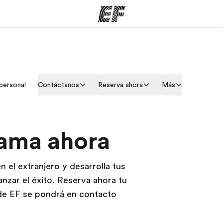
mas
Oficinas
Sobre
personal
Contáctanos
Reserva ahora
Más
ue hacemos
Encuentra una oficina
Quié
rama ahora
n el extranjero y desarrolla tus
anzar el éxito. Reserva ahora tu
de EF se pondrá en contacto