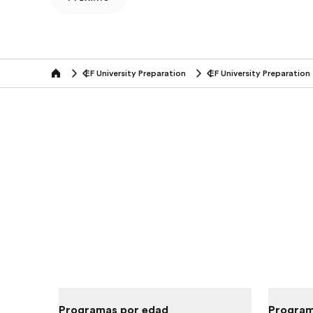
EF University Preparation
EF University Preparation
Home
Programas por edad
Program