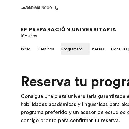
+507 214 6000
Menú
EF PREPARACIÓN UNIVERSITARIA
16+ años
Inicio
Progra
Inicio
Destinos
Programa
Ofertas
Consulta 
Bienvenido a EF
Ver todo lo q
Reserva tu prog
Consigue una plaza universitaria garantizada e
habilidades académicas y lingüísticas para alc
programa preferido y un asesor de estudios 
contigo pronto para confirmar tu reserva.