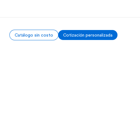
Catálogo sin costo
Cotización personalizada
 nosotros
Trabajos
nes somos
Únete al equipo