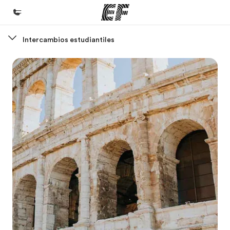
Intercambios estudiantiles
Inicio
Bienvenido a EF
Programas
Ver todo lo que hacemos
Oficinas
Encuentra una oficina
Sobre nosotros
Quiénes somos
Trabajos
Únete al equipo