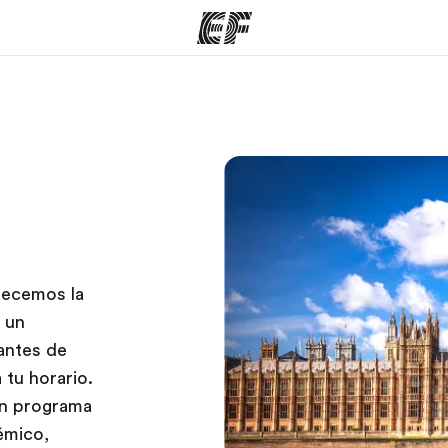
mas
Oficinas
Sobre
ue hacemos
Encuentra una oficina
Quié
recemos la
 un
antes de
 tu horario.
un programa
émico,