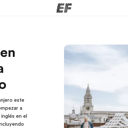
mas
Oficinas
Sobre
 en
ue hacemos
Encuentra una oficina
Quié
a
o
anjero este
empezar a
inglés en el
incluyendo