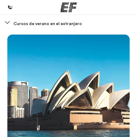
Cursos de verano en el extranjero
Inicio
Bienvenido a EF
Programas
Ver todo lo que hacemos
Oficinas
Encuentra una oficina
Sobre nosotros
Quiénes somos
Trabajos
Únete al equipo