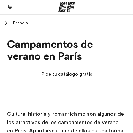
Francia
Inicio
Bienvenido a EF
Campamentos de
Programas
verano en París
Ver todo lo que hacemos
Oficinas
Pide tu catálogo gratis
Encuentra una oficina
Sobre nosotros
Quiénes somos
Campus EF
Campus EF
Trabajos
Cultura, historia y romanticismo son algunos de
los atractivos de los campamentos de verano
Únete al equipo
en París. Apuntarse a uno de ellos es una forma