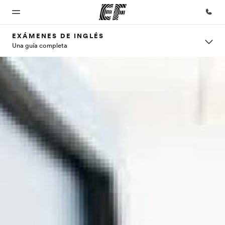
EXÁMENES DE INGLÉS
Una guía completa
Inicio
Programas
Oficinas
Sobre
Trabajos
nosotros
Bienvenido
Ver todo lo que
Encuentra
Únete al
a EF
hacemos
una oficina
equipo
Quiénes
somos