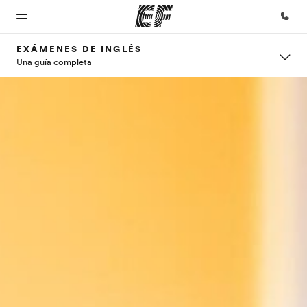
EXÁMENES DE INGLÉS
Una guía completa
Inicio
Programas
Oficinas
Sobre
Trabajos
nosotros
Bienvenido
Ver todo lo que
Encuentra
Únete al
a EF
hacemos
una oficina
equipo
Quiénes
somos