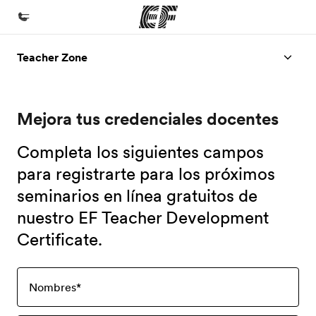
Teacher Zone
Inicio
Bienvenido a EF
Mejora tus credenciales docentes
Programas
Ver todo lo que hacemos
Completa los siguientes campos
Oficinas
para registrarte para los próximos
seminarios en línea gratuitos de
Encuentra una oficina
nuestro EF Teacher Development
Sobre nosotros
Certificate.
Quiénes somos
Trabajos
Nombres
*
Únete al equipo