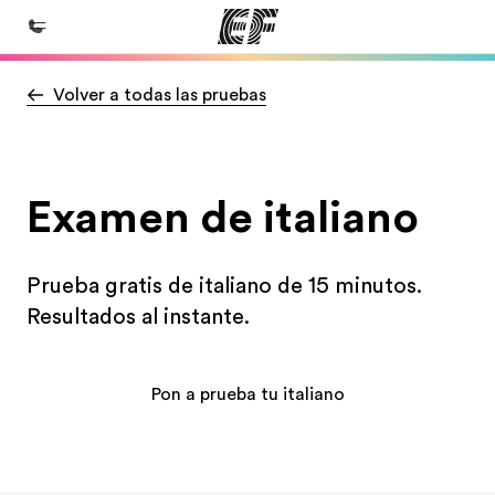
Volver a todas las pruebas
Inicio
Bienvenido a EF
Programas
Examen de italiano
Ver todo lo que hacemos
Oficinas
Prueba gratis de italiano de 15 minutos.
Encuentra una oficina
Resultados al instante.
Sobre nosotros
Quiénes somos
Pon a prueba tu italiano
Trabajos
Únete al equipo