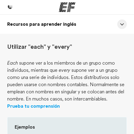
Recursos para aprender inglés
Inicio
Bienvenido a EF
Utilizar "each" y "every"
Programas
Ver todo lo que hacemos
Each
supone ver a los miembros de un grupo como
individuos, mientras que
every
supone ver a un grupo
Oficinas
como una serie de individuos. Estos distributivos solo
Encuentra una oficina
pueden usarse con nombres contables. Normalmente se
emplean con nombres en singular y se colocan antes del
Sobre nosotros
nombre. En muchos casos, son intercambiables.
Quiénes somos
Prueba tu comprensión
Trabajos
Únete al equipo
Ejemplos