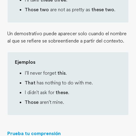
I'll take
these three
.
Those two
are not as pretty as
these two
.
Un demostrativo puede aparecer solo cuando el nombre
al que se refiere se sobreentiende a partir del contexto.
Ejemplos
I'll never forget
this
.
That
has nothing to do with me.
I didn't ask for
these
.
Those
aren't mine.
Prueba tu comprensión