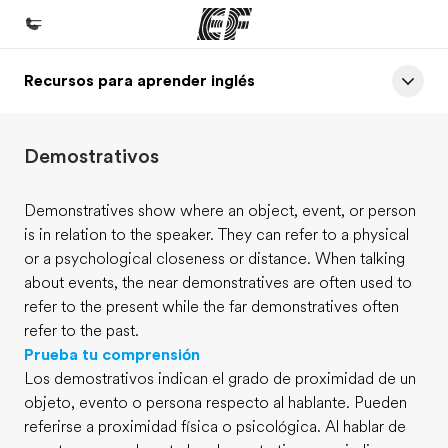
Recursos para aprender inglés
Inicio
Bienvenido a EF
Demostrativos
Programas
Ver todo lo que hacemos
Demonstratives show where an object, event, or person
is in relation to the speaker. They can refer to a physical
Oficinas
or a psychological closeness or distance. When talking
Encuentra una oficina
about events, the near demonstratives are often used to
refer to the present while the far demonstratives often
Sobre nosotros
refer to the past.
Quiénes somos
Prueba tu comprensión
Los demostrativos indican el grado de proximidad de un
Trabajos
objeto, evento o persona respecto al hablante. Pueden
Únete al equipo
referirse a proximidad física o psicológica. Al hablar de