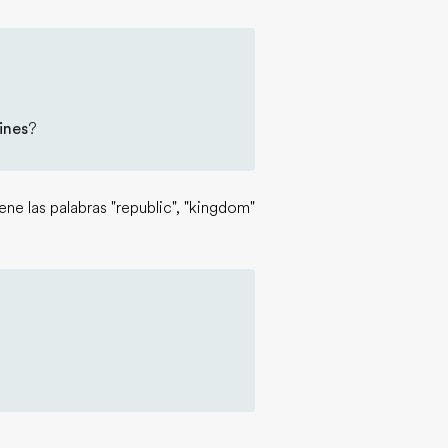
ines
?
e las palabras "republic", "kingdom"