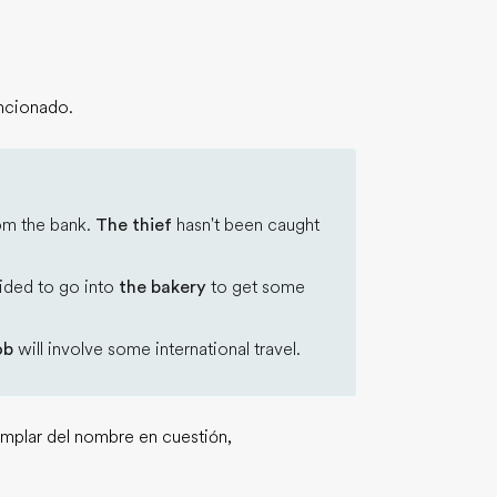
encionado.
om the bank.
The thief
hasn't been caught
ided to go into
the bakery
to get some
ob
will involve some international travel.
plar del nombre en cuestión,