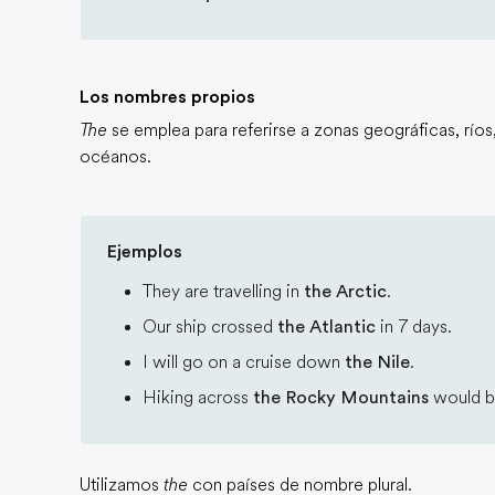
Los nombres propios
The
se emplea para referirse a zonas geográficas, ríos,
océanos.
Ejemplos
They are travelling in
the Arctic
.
Our ship crossed
the Atlantic
in 7 days.
I will go on a cruise down
the Nile
.
Hiking across
the Rocky Mountains
would be
Utilizamos
the
con países de nombre plural.