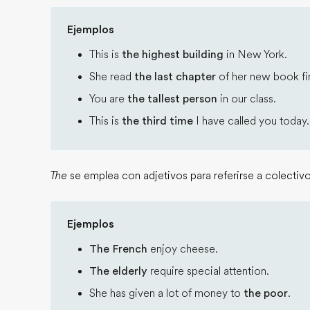
Ejemplos
This is
the highest building
in New York.
She read
the last chapter
of her new book fir
You are
the tallest person
in our class.
This is
the third time
I have called you today.
The
se emplea con adjetivos para referirse a colectivo
Ejemplos
The French
enjoy cheese.
The elderly
require special attention.
She has given a lot of money to
the poor
.