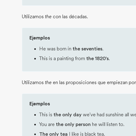
Utilizamos
the
con las décadas.
Ejemplos
He was born in
the seventies
.
This is a painting from
the 1820's
.
Utilizamos
the
en las proposiciones que empiezan po
Ejemplos
This is
the only day
we've had sunshine all w
You are
the only person
he will listen to.
The only tea
I like is black tea.