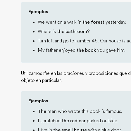
Ejemplos
We went on a walk in
the forest
yesterday.
Where is
the bathroom
?
Turn left and go to number 45. Our house is 
My father enjoyed
the book
you gave him.
Utilizamos
the
en las oraciones y proposiciones que de
objeto en particular.
Ejemplos
The man
who wrote this book is famous.
I scratched
the red car
parked outside.
I live in
the small house
with a blue door.