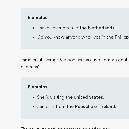
Ejemplos
I have never been to
the Netherlands
.
Do you know anyone who lives in
the Philipp
También utilizamos
the
con países cuyo nombre contien
o "states".
Ejemplos
She is visiting
the United States
.
James is from
the Republic of Ireland
.