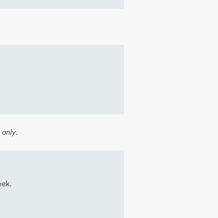
r
only.
eek.