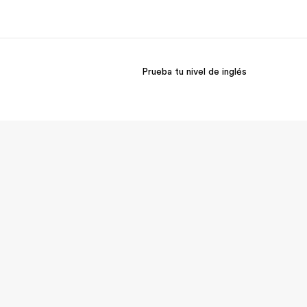
Prueba tu nivel de inglés
 nosotros
Trabajos
nes somos
Únete al equipo