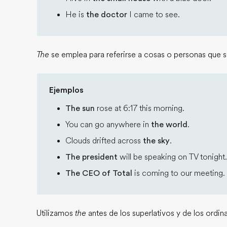
He is
the doctor
I came to see.
The
se emplea para referirse a cosas o personas que 
Ejemplos
The sun
rose at 6:17 this morning.
You can go anywhere in
the world
.
Clouds drifted across
the sky
.
The president
will be speaking on TV tonight.
The CEO of Total
is coming to our meeting.
Utilizamos
the
antes de los superlativos y de los ordina