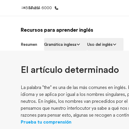
+507 214 6000
Menú
Recursos para aprender inglés
Inicio
Progra
Resumen
Gramática inglesa
Uso del inglés
Bienvenido a EF
Ver todo lo q
El artículo determinado
La palabra "the" es una de las más comunes en inglés. 
idioma y se aplica por igual a los nombres singulares, 
neutros. En inglés, los nombres van precedidos por e
pensamos que nuestro interlocutor ya sabe a qué nos 
razones para pensar esto, algunas se recogen a conti
Prueba tu comprensión