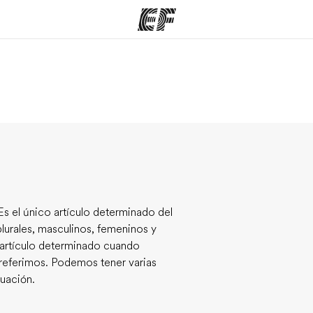
mas
Oficinas
Sobre
ue hacemos
Encuentra una oficina
Quié
Es el único artículo determinado del
plurales, masculinos, femeninos y
l artículo determinado cuando
referimos. Podemos tener varias
nuación.