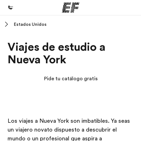
Estados Unidos
Inicio
Bienvenido a EF
Viajes de estudio a
Programas
Nueva York
Ver todo lo que hacemos
Oficinas
Pide tu catálogo gratis
Encuentra una oficina
Sobre nosotros
Quiénes somos
Campus EF
Campus EF
Trabajos
Los viajes a Nueva York son imbatibles. Ya seas
un viajero novato dispuesto a descubrir el
Únete al equipo
mundo o un profesional que aspira a