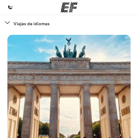
Viajes de idiomas
Inicio
Bienvenido a EF
Programas
Ver todo lo que hacemos
Oficinas
Encuentra una oficina
Sobre nosotros
Quiénes somos
Trabajos
Únete al equipo