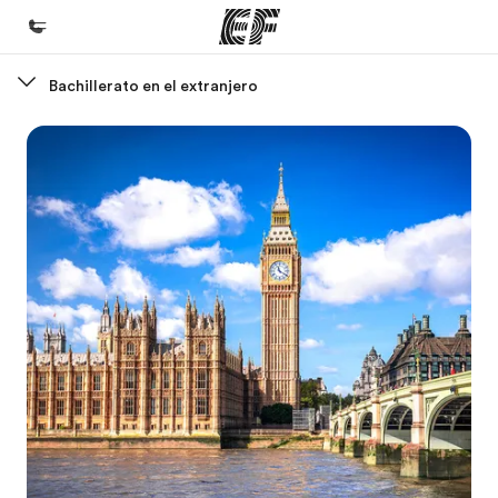
Bachillerato en el extranjero
Inicio
Bienvenido a EF
Programas
Ver todo lo que hacemos
Oficinas
Encuentra una oficina
Sobre nosotros
Quiénes somos
Trabajos
Únete al equipo