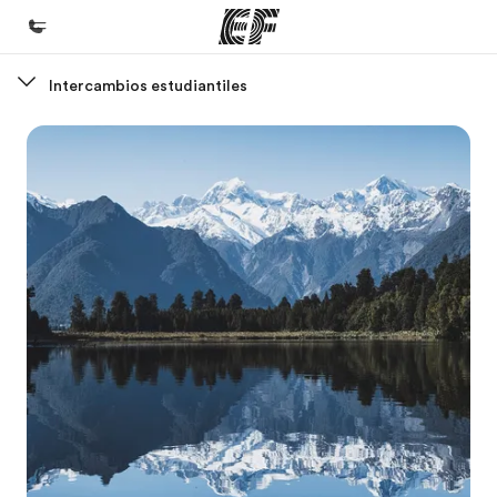
Intercambios estudiantiles
Inicio
Bienvenido a EF
Programas
Ver todo lo que hacemos
Oficinas
Encuentra una oficina
Sobre nosotros
Quiénes somos
Trabajos
Únete al equipo