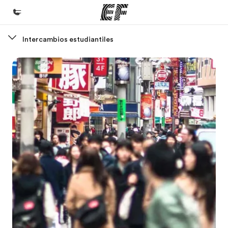
Intercambios estudiantiles
Inicio
Bienvenido a EF
Programas
Ver todo lo que hacemos
Oficinas
Encuentra una oficina
Sobre nosotros
Quiénes somos
Trabajos
Únete al equipo