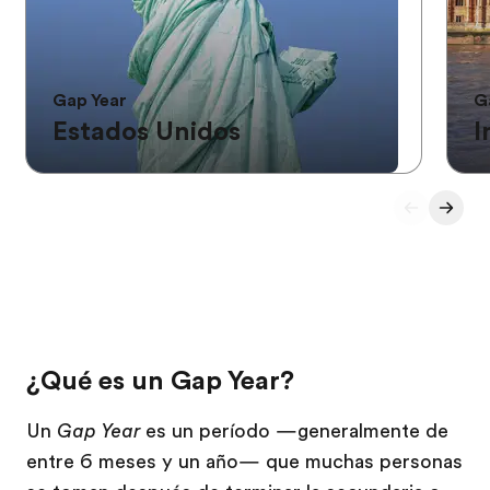
Gap Year
G
Estados Unidos
I
¿Qué es un Gap Year?
Un
Gap Year
es un período —generalmente de
entre 6 meses y un año— que muchas personas