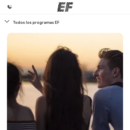
Todos los programas EF
Inicio
Bienvenido a EF
Programas
Ver todo lo que hacemos
Oficinas
Encuentra una oficina
Sobre nosotros
Quiénes somos
Trabajos
Únete al equipo