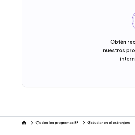
Obtén re
nuestros pr
inter
Todos los programas EF
Estudiar en el extranjero
home