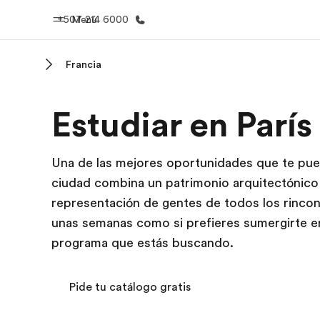
+507 214 6000
Menú
Francia
Inicio
Progra
Estudiar en París
Bienvenido a EF
Ver todo lo q
Una de las mejores oportunidades que te puede
ciudad combina un patrimonio arquitectónico 
representación de gentes de todos los rincone
unas semanas como si prefieres sumergirte en
programa que estás buscando.
Pide tu catálogo gratis