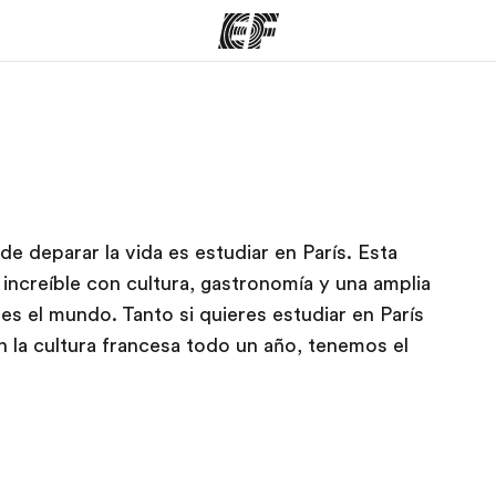
mas
Oficinas
Sobre
ue hacemos
Encuentra una oficina
Quié
 deparar la vida es estudiar en París. Esta
increíble con cultura, gastronomía y una amplia
s el mundo. Tanto si quieres estudiar en París
 la cultura francesa todo un año, tenemos el