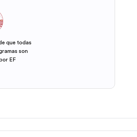
 de que todas
ogramas son
por EF