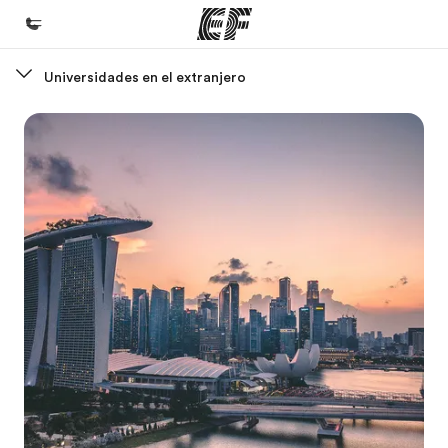
Universidades en el extranjero
Inicio
Bienvenido a EF
Programas
Ver todo lo que hacemos
Oficinas
Encuentra una oficina
Sobre nosotros
Quiénes somos
Trabajos
Únete al equipo