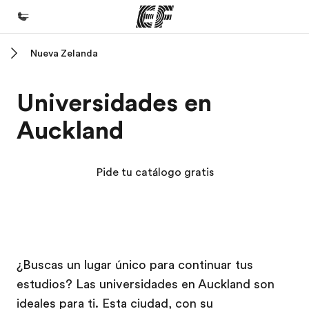
Nueva Zelanda
Inicio
Bienvenido a EF
Universidades en
Programas
Auckland
Ver todo lo que hacemos
Oficinas
Pide tu catálogo gratis
Encuentra una oficina
Sobre nosotros
Quiénes somos
Campus EF
Campus EF
Campus EF
Campus EF
Trabajos
¿Buscas un lugar único para continuar tus
estudios? Las universidades en Auckland son
Únete al equipo
ideales para ti. Esta ciudad, con su