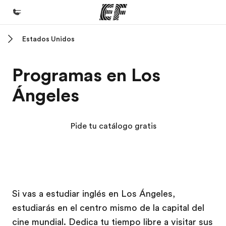
Estados Unidos
Inicio
Bienvenido a EF
Programas en Los
Programas
Ángeles
Ver todo lo que hacemos
Oficinas
Pide tu catálogo gratis
Encuentra una oficina
Sobre nosotros
Quiénes somos
Campus EF
Campus EF
Trabajos
Si vas a estudiar inglés en Los Ángeles,
estudiarás en el centro mismo de la capital del
Únete al equipo
cine mundial. Dedica tu tiempo libre a visitar sus