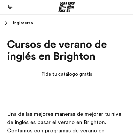
Inglaterra
Inicio
Bienvenido a EF
Cursos de verano de
Programas
inglés en Brighton
Ver todo lo que hacemos
Oficinas
Pide tu catálogo gratis
Encuentra una oficina
Sobre nosotros
Quiénes somos
Campus EF
Campus EF
Trabajos
Una de las mejores maneras de mejorar tu nivel
de inglés es pasar el verano en Brighton.
Únete al equipo
Contamos con programas de verano en