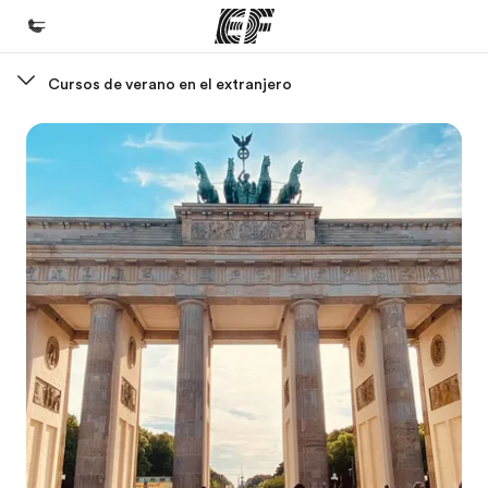
Cursos de verano en el extranjero
Inicio
Bienvenido a EF
Programas
Ver todo lo que hacemos
Oficinas
Encuentra una oficina
Sobre nosotros
Quiénes somos
Trabajos
Únete al equipo