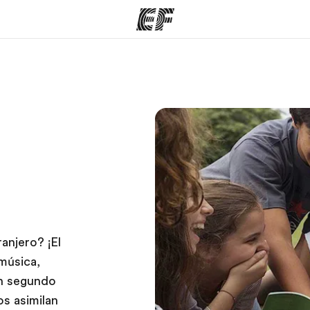
mas
Oficinas
Sobre
ue hacemos
Encuentra una oficina
Quié
anjero? ¡El
 música,
un segundo
os asimilan