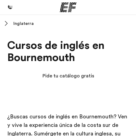
Inglaterra
Inicio
Bienvenido a EF
Cursos de inglés en
Programas
Bournemouth
Ver todo lo que hacemos
Oficinas
Pide tu catálogo gratis
Encuentra una oficina
Sobre nosotros
Quiénes somos
Campus EF
Campus EF
Trabajos
¿Buscas cursos de inglés en Bournemouth? Ven
y vive la experiencia única de la costa sur de
Únete al equipo
Inglaterra. Sumérgete en la cultura inglesa, su