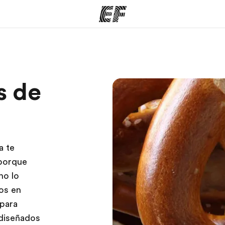
mas
Oficinas
Sobre
s de
ue hacemos
Encuentra una oficina
Quié
a te
 porque
no lo
os en
 para
diseñados