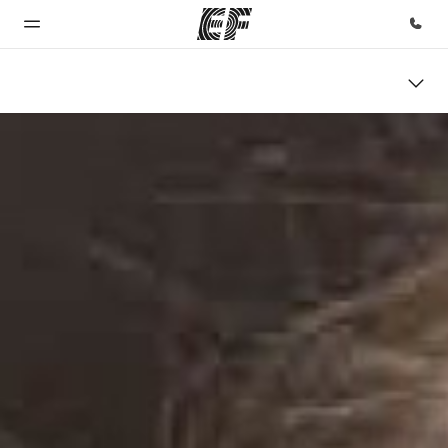
Inicio
Programas
Oficinas
Sobre
Trabajos
nosotros
Bienvenido
Ver todo lo que
Encuentra
Únete al
a EF
hacemos
una oficina
equipo
Quiénes
somos