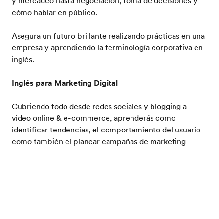
y mercadeo hasta negociación, toma de decisiones y
cómo hablar en público.
Asegura un futuro brillante realizando prácticas en una
empresa y aprendiendo la terminología corporativa en
inglés.
Inglés para Marketing Digital
Cubriendo todo desde redes sociales y blogging a
video online & e-commerce, aprenderás como
identificar tendencias, el comportamiento del usuario
como también el planear campañas de marketing
digital.
Catálogo sin costo
Inglés para Arte y Medios
Este programa reúne los mundos del arte, diseño y
cultura visual. Experimentarás nueva inspiración